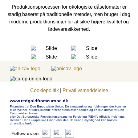
Produktionsprocessen for økologiske dåsetomater er
stadig baseret på traditionelle metoder, men bruger i dag
moderne produktionslinjer for at sikre højere kvalitet og
fødevaresikkerhed.
Cookiepolitik
|
Privatlivsmeddelelse
www.redgoldfromeurope.dk
Finansieret af Den Europæiske Union. De synspunkter og holdninger, der kommer
til udtryk her, er udelukkende afsenderens/afsendernes og er ikke udtryk for Den
Europæiske Unions
eller Det Europæiske Forvaltningsorgans for Forskning (REA)’s officielle holdning.
Hverken Den Europæiske Union eller den tildelende myndighed kan holdes
ansvarlige herfor.
Follow us on